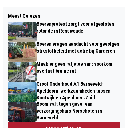
Vorig artikel
Volgend artikel
DRONKEN BESTUUR BOTST OP BOOM
Meest Gelezen
BRAND DOOR KORTSLUITING IN
MET BESTELBUS IN
Boerenprotest zorgt voor afgesloten
WONING BARNEVELD
KOOTWIJKERBROEK
rotonde in Renswoude
Boeren vragen aandacht voor gevolgen
stikstofbeleid met actie bij Garderen
Maak er geen ratjetoe van: voorkom
overlast bruine rat
Groot Onderhoud A1 Barneveld-
Apeldoorn: werkzaamheden tussen
Kootwijk en Apeldoorn‐Zuid
Boom valt tegen gevel van
verzorgingshuis Norschoten in
Barneveld