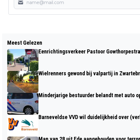
Vorig artikel
Meest Gelezen
CAMPAGNE NIX18 - DEZE ZOMER IN DE
Eenrichtingsverkeer Pastoor Gowthorpestra
GEMEENTE BARNEVELD
Wielrenners gewond bij valpartij in Zwarteb
Minderjarige bestuurder belandt met auto op 
Barneveldse VVD wil duidelijkheid over (ve
Man van 28 uit Ede aangehouden voor terro