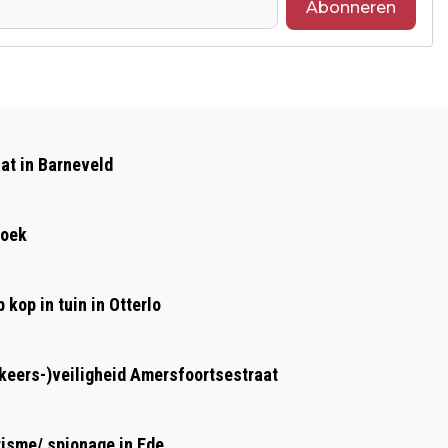
Abonneren
Volgend artikel
REIZEN MET DE VALLEIHOPPER IN
at in Barneveld
BARNEVELD
roek
kop in tuin in Otterlo
rkeers-)veiligheid Amersfoortsestraat
risme/ spionage in Ede