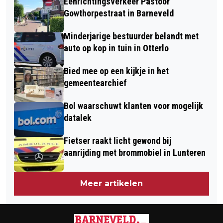
Eenrichtingsverkeer Pastoor
BORST MAAR NAT!
Gowthorpestraat in Barneveld
Minderjarige bestuurder belandt met
auto op kop in tuin in Otterlo
Bied mee op een kijkje in het
gemeentearchief
Bol waarschuwt klanten voor mogelijk
datalek
Fietser raakt licht gewond bij
aanrijding met brommobiel in Lunteren
Meer artikelen