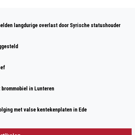
elden langdurige overlast door Syrische statushouder
ggesteld
ief
et brommobiel in Lunteren
olging met valse kentekenplaten in Ede