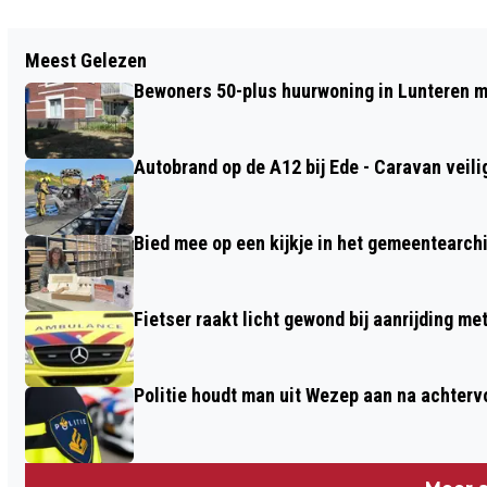
Vorig artikel
Meest Gelezen
EEN RESPECTVOLLE TOEKOMST VOOR
Bewoners 50-plus huurwoning in Lunteren m
IEDEREEN
Autobrand op de A12 bij Ede - Caravan veili
Bied mee op een kijkje in het gemeentearch
Fietser raakt licht gewond bij aanrijding m
Politie houdt man uit Wezep aan na achterv