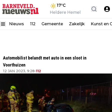
17
°C
Heldere Hemel
Nieuws
112
Gemeente
Zakelijk
Kunst en C
Automobilist belandt met auto in een sloot in
Voorthuizen
12 JAN 2023, 9:28
•
112