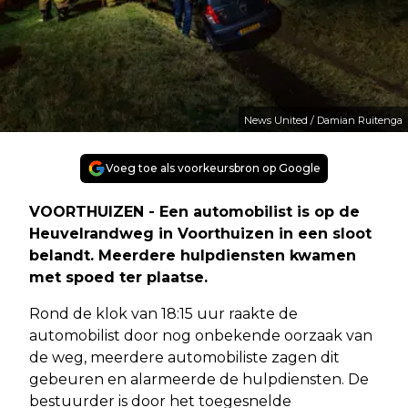
News United / Damian Ruitenga
Voeg toe als voorkeursbron op Google
VOORTHUIZEN - Een automobilist is op de
Heuvelrandweg in Voorthuizen in een sloot
belandt. Meerdere hulpdiensten kwamen
met spoed ter plaatse.
Rond de klok van 18:15 uur raakte de
automobilist door nog onbekende oorzaak van
de weg, meerdere automobiliste zagen dit
gebeuren en alarmeerde de hulpdiensten. De
bestuurder is door het toegesnelde