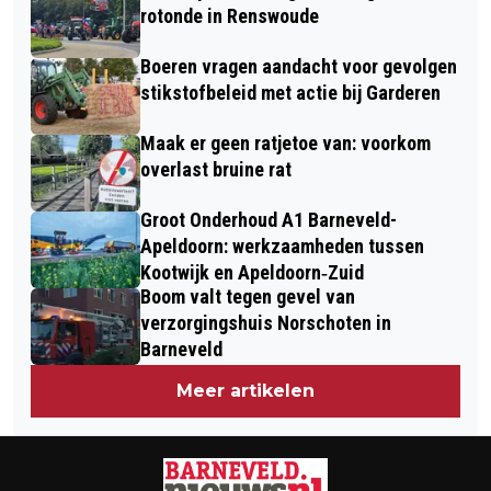
IN BARNEVELD
2023
rotonde in Renswoude
Boeren vragen aandacht voor gevolgen
stikstofbeleid met actie bij Garderen
Maak er geen ratjetoe van: voorkom
overlast bruine rat
Groot Onderhoud A1 Barneveld-
Apeldoorn: werkzaamheden tussen
Kootwijk en Apeldoorn‐Zuid
Boom valt tegen gevel van
verzorgingshuis Norschoten in
Barneveld
Meer artikelen