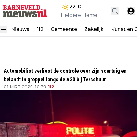
22
°C
Heldere Hemel
Nieuws
112
Gemeente
Zakelijk
Kunst en C
Automobilist verliest de controle over zijn voertuig en
belandt in greppel langs de A30 bij Terschuur
01 MRT 2025, 10:39
•
112