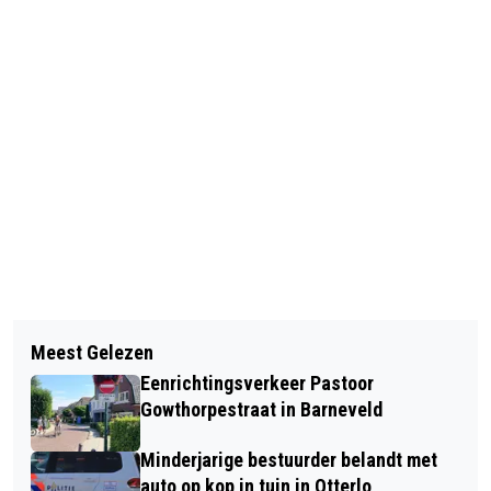
Vorig artikel
Volgend artikel
GRATIS HULP BIJ
Meest Gelezen
PREMIÈRE ROELAND FERNHOUT IN 40-
BELASTINGAANGIFTE BIJ PERRON16
Eenrichtingsverkeer Pastoor
45 DE MUSICAL
Gowthorpestraat in Barneveld
Minderjarige bestuurder belandt met
auto op kop in tuin in Otterlo