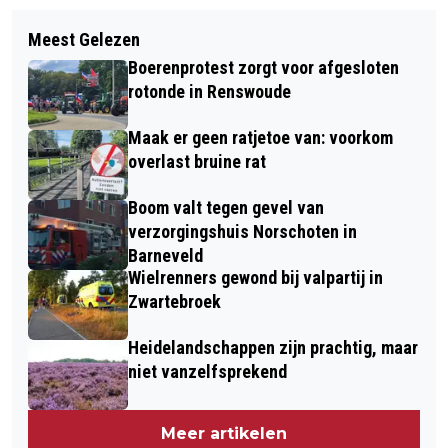
Volgend artikel
GELDERSE DEELNEMERS NATIONALE
Meest Gelezen
WINTERWANDELING: IS HET
CIRCULAIRE INNOVATIE TOP 2026
Boerenprotest zorgt voor afgesloten
VOORJAAR AL TE ZIEN AAN BOMEN
BEKEND
rotonde in Renswoude
EN STRUIKEN?
Maak er geen ratjetoe van: voorkom
overlast bruine rat
Boom valt tegen gevel van
verzorgingshuis Norschoten in
Barneveld
Wielrenners gewond bij valpartij in
Zwartebroek
Heidelandschappen zijn prachtig, maar
niet vanzelfsprekend
Meer artikelen