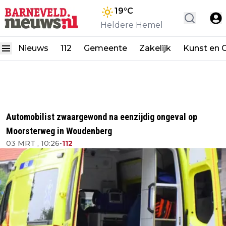
19
°C
Heldere Hemel
Nieuws
112
Gemeente
Zakelijk
Kunst en C
Automobilist zwaargewond na eenzijdig ongeval op
Moorsterweg in Woudenberg
03 MRT , 10:26
•
112