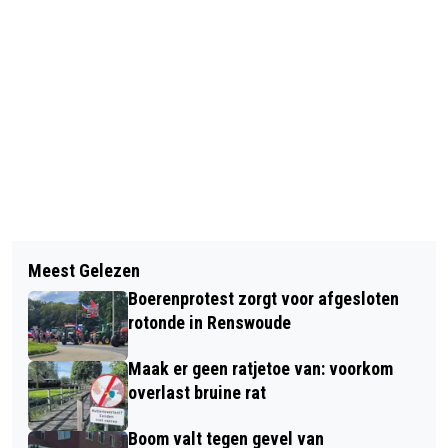
Vorig artikel
Volgend artikel
VEEL SCHADE BIJ AFRIT A30 OP
Meest Gelezen
DIT VOORJAAR IS ER VEEL NEERSLAG
POSTWEG IN LUNTEREN
Boerenprotest zorgt voor afgesloten
TEKORT - VANAF DONDERDAG 15 MEI
rotonde in Renswoude
IS ER EEN VERBOD ONTTREKKING
Maak er geen ratjetoe van: voorkom
OPPERVLAKTEWATER VALLEI EN
overlast bruine rat
VELUWE
Boom valt tegen gevel van