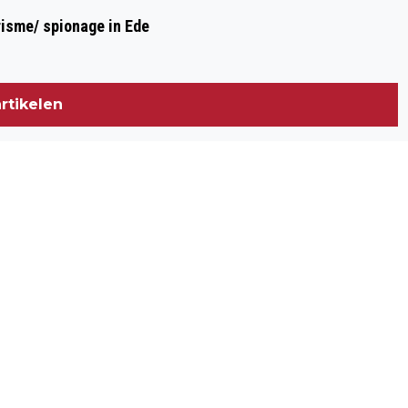
risme/ spionage in Ede
rtikelen