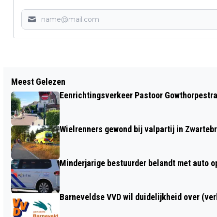
Vorig artikel
Meest Gelezen
ONTMOET BEELDHOUWER MARIA
Eenrichtingsverkeer Pastoor Gowthorpestra
FONTAINE A.S. ZATERDAG IN DE
LUNTERSE GALERIE GOUDSBERG
Wielrenners gewond bij valpartij in Zwarteb
Minderjarige bestuurder belandt met auto op 
Barneveldse VVD wil duidelijkheid over (ve