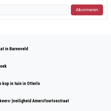
Abonneren
Volgend artikel
EEN CLIËNTE VAN ’S HEERENLOO IN
at in Barneveld
WEKEROM STEEKT HAAR BEGELEIDER
NEER
roek
kop in tuin in Otterlo
rkeers-)veiligheid Amersfoortsestraat