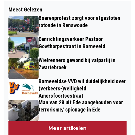
Volgend artikel
MEERDERE AUTO’S BOTSEN TIJDENS
Meest Gelezen
NOODZAKELIJKE VERVOLGSTAP
FEESTVIERING NA MAROKKAANSE
Boerenprotest zorgt voor afgesloten
GEZET IN WOLVENAANPAK
WK-ZEGE IN EDE
rotonde in Renswoude
Eenrichtingsverkeer Pastoor
Gowthorpestraat in Barneveld
Wielrenners gewond bij valpartij in
Zwartebroek
Barneveldse VVD wil duidelijkheid over
(verkeers-)veiligheid
Amersfoortsestraat
Man van 28 uit Ede aangehouden voor
terrorisme/ spionage in Ede
Meer artikelen