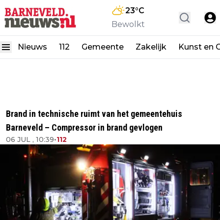
23
°C
Bewolkt
Nieuws
112
Gemeente
Zakelijk
Kunst en C
Brand in technische ruimt van het gemeentehuis
Barneveld – Compressor in brand gevlogen
06 JUL , 10:39
•
112