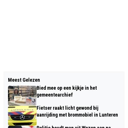
Vorig artikel
Volgend artikel
HUISARTSENPOSTEN GELDERLAND
Meest Gelezen
GOEDEMORGEN, HET IS VANDAAG
REDELIJK GOED BEREIKBAAR
Bied mee op een kijkje in het
MAANDAG 5 DECEMBER
gemeentearchief
Fietser raakt licht gewond bij
aanrijding met brommobiel in Lunteren
Politie houdt man uit Wezep aan na