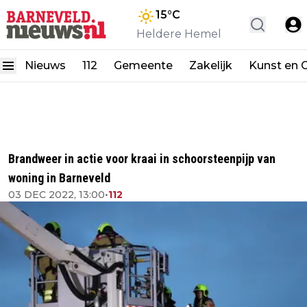
15
°C
Heldere Hemel
Nieuws
112
Gemeente
Zakelijk
Kunst en C
Brandweer in actie voor kraai in schoorsteenpijp van
woning in Barneveld
03 DEC 2022, 13:00
•
112