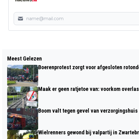
Vorig artikel
Meest Gelezen
KOMENDE ZONDAG: BIJZONDERE
Boerenprotest zorgt voor afgesloten roton
FILMVERTONING MET ONS, FRANKY EN
COEN, IN HET NATIONAAL MILITAIR
Maak er geen ratjetoe van: voorkom overlast
MUSEUM.
Boom valt tegen gevel van verzorgingshuis
Wielrenners gewond bij valpartij in Zwarteb