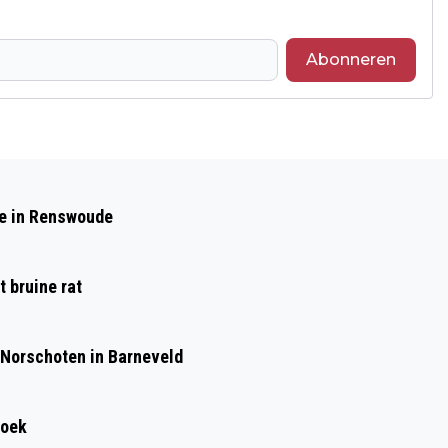
Abonneren
Volgend artikel
NATIONAAL SCHOOLONTBIJT IN
de in Renswoude
BARNEVELD
 bruine rat
 Norschoten in Barneveld
roek