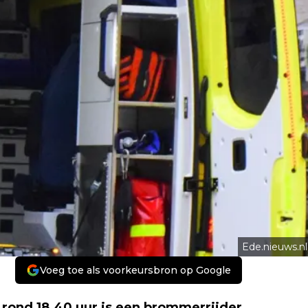
Ede.nieuws.nl
Voeg toe als voorkeursbron op Google
rond 18.40 uur is een brommerrijder