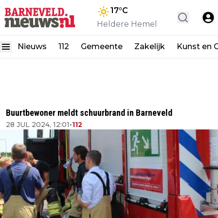
17
°C
Heldere Hemel
Nieuws
112
Gemeente
Zakelijk
Kunst en C
Buurtbewoner meldt schuurbrand in Barneveld
28 JUL 2024, 12:01
•
112