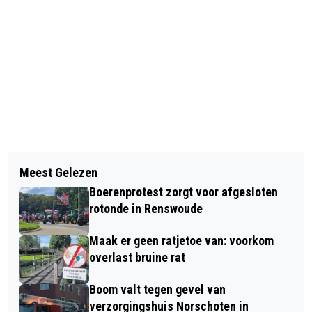
Vorig artikel
Volgend artikel
KUNSTCOLLECTIEF KLEUR-RIJK IN
Meest Gelezen
DE REEËNBRONST IS VOLOP BEZIG,
HUIS KERNHEM
Boerenprotest zorgt voor afgesloten
WEGGEBRUIKERS OP DE VELUWE GOED
rotonde in Renswoude
OPLETTEN!
Maak er geen ratjetoe van: voorkom
overlast bruine rat
Boom valt tegen gevel van
verzorgingshuis Norschoten in