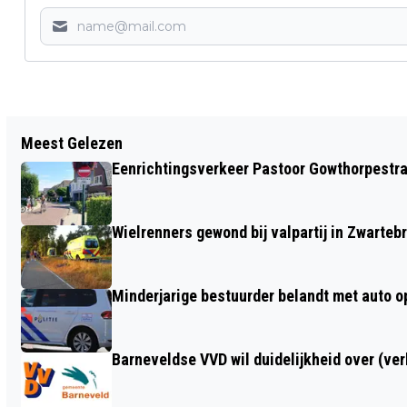
Vorig artikel
Meest Gelezen
PODCAST TIPGEVERS GEEFT ZOEKENDE
Eenrichtingsverkeer Pastoor Gowthorpestra
TIPGEVER ANTWOORDEN
Wielrenners gewond bij valpartij in Zwarteb
Minderjarige bestuurder belandt met auto op 
Barneveldse VVD wil duidelijkheid over (ve