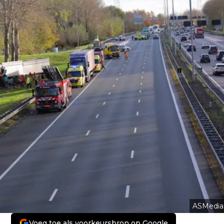
ASMedia
Voeg toe als voorkeursbron op Google