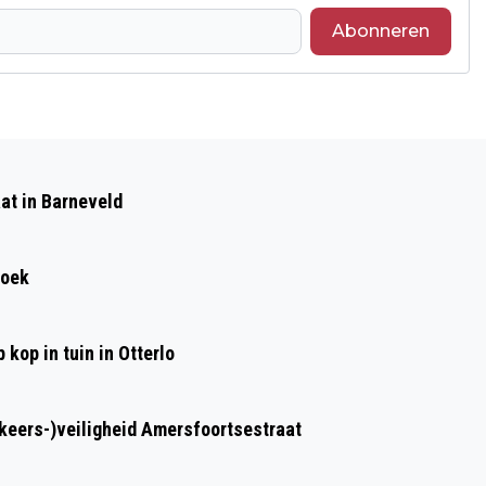
Abonneren
Volgend artikel
KERSTMARKT MET MUZIEK, KRAMEN,
at in Barneveld
OUDE AMBACHTEN EN KUNST IN
KOOTWIJK
roek
kop in tuin in Otterlo
rkeers-)veiligheid Amersfoortsestraat