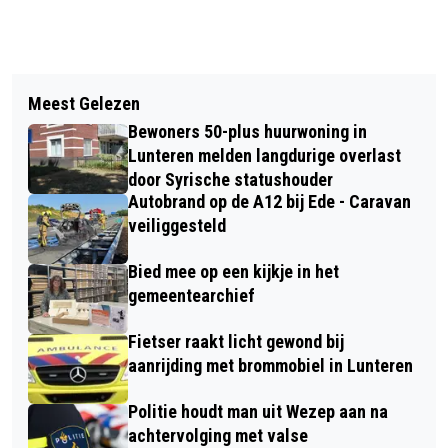
Vorig artikel
Volgend artikel
KETTINGBOTSING MET VEEL SCHADE
Meest Gelezen
NACHTZWALUWEXCURSIE
OP A1 BIJ BARNEVELD
Bewoners 50-plus huurwoning in
Lunteren melden langdurige overlast
door Syrische statushouder
Autobrand op de A12 bij Ede - Caravan
veiliggesteld
Bied mee op een kijkje in het
gemeentearchief
Fietser raakt licht gewond bij
aanrijding met brommobiel in Lunteren
Politie houdt man uit Wezep aan na
achtervolging met valse