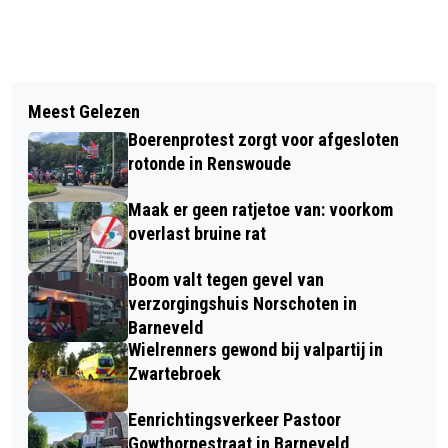
Vorig artikel
Volgend artikel
AANRIJDING PERSOON DOOR
Meest Gelezen
ZOMER IN GELDERLAND TOERT IN
PASSAGIERSTREIN IN LUNTEREN
Boerenprotest zorgt voor afgesloten
AUGUSTUS WEER DOOR DE PROVINCIE
rotonde in Renswoude
Maak er geen ratjetoe van: voorkom
overlast bruine rat
Boom valt tegen gevel van
verzorgingshuis Norschoten in
Barneveld
Wielrenners gewond bij valpartij in
Zwartebroek
Eenrichtingsverkeer Pastoor
Gowthorpestraat in Barneveld