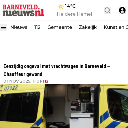
14
°C
Heldere Hemel
Nieuws
112
Gemeente
Zakelijk
Kunst en C
Eenzijdig ongeval met vrachtwagen in Barneveld –
Chauffeur gewond
01 NOV 2025, 11:01
•
112