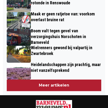
ENERGIE WINNEN INNOVATIEPRIJS
DOET ONDERZOEK
rotonde in Renswoude
REGIO FOODVALLEY 2025
Maak er geen ratjetoe van: voorkom
overlast bruine rat
Boom valt tegen gevel van
verzorgingshuis Norschoten in
Barneveld
Wielrenners gewond bij valpartij in
Zwartebroek
Heidelandschappen zijn prachtig, maar
niet vanzelfsprekend
Meer artikelen