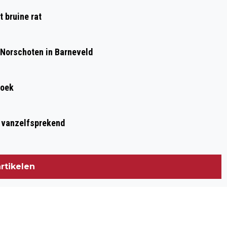
BEDRIJF
 bruine rat
 Norschoten in Barneveld
roek
t vanzelfsprekend
rtikelen