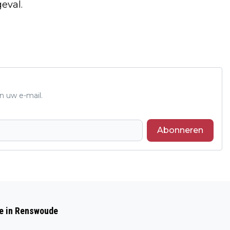
eval.
n uw e-mail.
Abonneren
Volgend artikel
WINNAARS FOTOPUZZEL MAKEN
de in Renswoude
HELIKOPTERVLUCHT OVER EIGEN