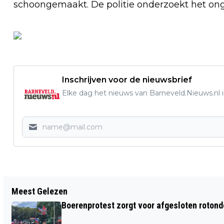
schoongemaakt. De politie onderzoekt het ong
Inschrijven voor de nieuwsbrief
Elke dag het nieuws van Barneveld.Nieuws.nl i
Vorig artikel
Meest Gelezen
BOEREND HART: IS ER GENOEG ETEN
Boerenprotest zorgt voor afgesloten roton
VOOR ALLE 2 MILJOEN