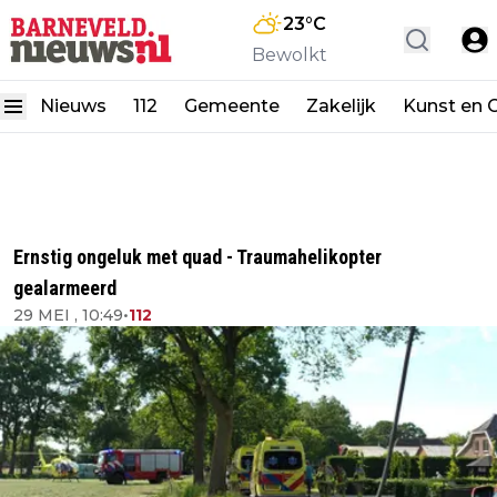
23
°C
Bewolkt
Nieuws
112
Gemeente
Zakelijk
Kunst en C
Ernstig ongeluk met quad - Traumahelikopter
gealarmeerd
29 MEI , 10:49
•
112