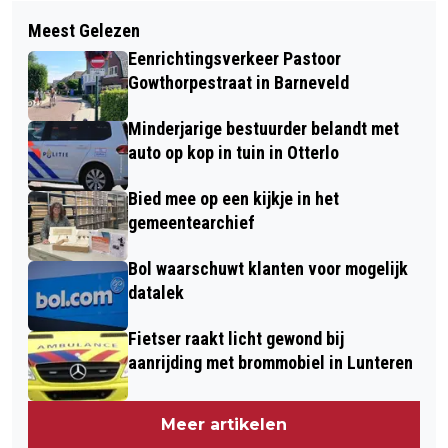
Volgend artikel
MOEDER BELT DE 112 –
Meest Gelezen
ONDERHOUD WEGDEK N-WEGEN
HULPDIENSTEN VOOR HAAR
Eenrichtingsverkeer Pastoor
ZOMERPERIODE
OPGESLOTEN BABY IN HAAR AUTO -
Gowthorpestraat in Barneveld
BRANDWEER BEVRIJDT BABY UIT
Minderjarige bestuurder belandt met
AUTO IN BARNEVELD
auto op kop in tuin in Otterlo
Bied mee op een kijkje in het
gemeentearchief
Bol waarschuwt klanten voor mogelijk
datalek
Fietser raakt licht gewond bij
aanrijding met brommobiel in Lunteren
Meer artikelen