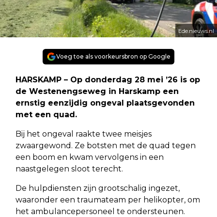
Ede.nieuws.nl
Voeg toe als voorkeursbron op Google
HARSKAMP – Op donderdag 28 mei ’26 is op
de Westenengseweg in Harskamp een
ernstig eenzijdig ongeval plaatsgevonden
met een quad.
Bij het ongeval raakte twee meisjes
zwaargewond. Ze botsten met de quad tegen
een boom en kwam vervolgens in een
naastgelegen sloot terecht.
De hulpdiensten zijn grootschalig ingezet,
waaronder een traumateam per helikopter, om
het ambulancepersoneel te ondersteunen.