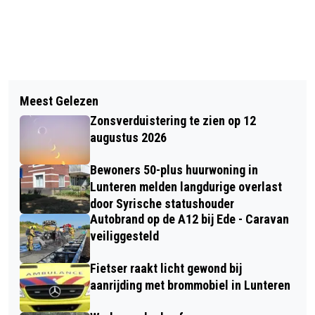
Vorig artikel
Volgend artikel
WONINGBRAND IN STROE - VEEL
Meest Gelezen
POLITIE TREFT GROEP
SCHADE IN DE VERANDA VAN DE
Zonsverduistering te zien op 12
BUURTWACHTERS AAN EN EEN
WONING
augustus 2026
GEWONDE VERDACHTE IN WEKEROM
Bewoners 50-plus huurwoning in
Lunteren melden langdurige overlast
door Syrische statushouder
Autobrand op de A12 bij Ede - Caravan
veiliggesteld
Fietser raakt licht gewond bij
aanrijding met brommobiel in Lunteren