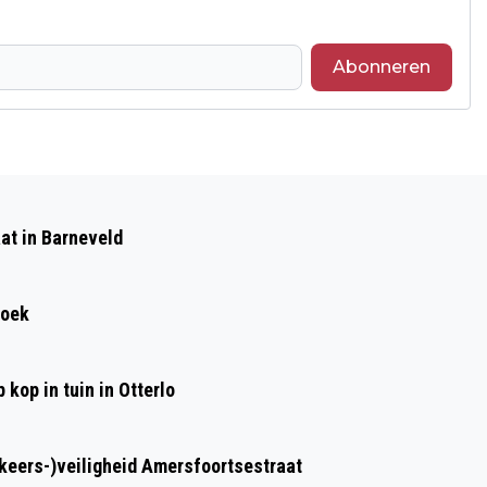
Abonneren
Volgend artikel
INZET BRANDWEER BARNEVELD VOOR
at in Barneveld
BRANDENDE BOOM IN BARNEVELD
roek
kop in tuin in Otterlo
rkeers-)veiligheid Amersfoortsestraat