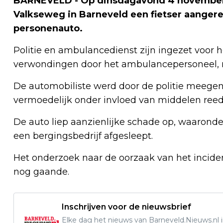
BARNEVELD - Op dinsdagavond 4 november ’
Valkseweg in Barneveld een fietser aanger
personenauto.
Politie en ambulancedienst zijn ingezet voor h
verwondingen door het ambulancepersoneel, m
De automobiliste werd door de politie meege
vermoedelijk onder invloed van middelen reed
De auto liep aanzienlijke schade op, waaronde
een bergingsbedrijf afgesleept.
Het onderzoek naar de oorzaak van het inciden
nog gaande.
Inschrijven voor de nieuwsbrief
Elke dag het nieuws van Barneveld.Nieuws.nl i