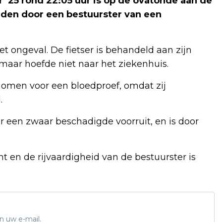
25 rond 22:05 uur is op de ovatonde aan de
eden door een bestuurster van een
et ongeval. De fietser is behandeld aan zijn
aar hoefde niet naar het ziekenhuis.
nomen voor een bloedproef, omdat zij
.
r een zwaar beschadigde voorruit, en is door
t en de rijvaardigheid van de bestuurster is
n uw e-mail.