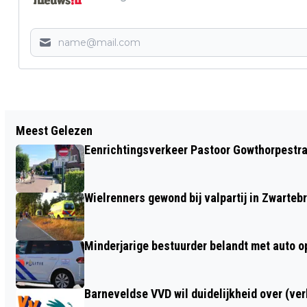
Vorig artikel
Meest Gelezen
BOTSING MET TWEE AUTO’S WAARBIJ
Eenrichtingsverkeer Pastoor Gowthorpestra
EEN GEWONDE IS GEVALLEN OP DE A30
BIJ EDE
Wielrenners gewond bij valpartij in Zwarteb
Minderjarige bestuurder belandt met auto op 
Barneveldse VVD wil duidelijkheid over (ve