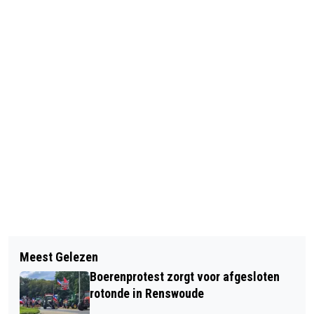
Vorig artikel
Volgend artikel
SUBSIDIE VOOR VERDUURZAMEN
Meest Gelezen
ORANJERIE DE SCHAFFELAAR
AGRARISCHE BEDRIJVEN
Boerenprotest zorgt voor afgesloten
HEROPENT ALS HIGH TEA LOCATIE
rotonde in Renswoude