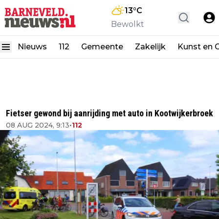
13
°C
Bewolkt
Nieuws
112
Gemeente
Zakelijk
Kunst en C
Fietser gewond bij aanrijding met auto in Kootwijkerbroek
08 AUG 2024, 9:13
•
112