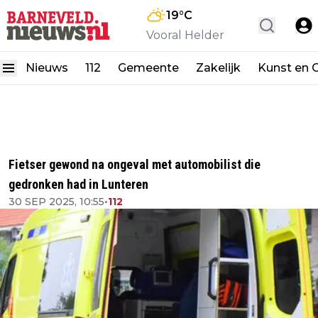
19
°C
Vooral Helder
Nieuws
112
Gemeente
Zakelijk
Kunst en C
Fietser gewond na ongeval met automobilist die
gedronken had in Lunteren
30 SEP 2025, 10:55
•
112