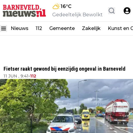
16
°C
Gedeeltelijk Bewolkt
Nieuws
112
Gemeente
Zakelijk
Kunst en C
Fietser raakt gewond bij eenzijdig ongeval in Barneveld
11 JUN , 9:41
•
112