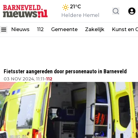
21
°C
Heldere Hemel
Nieuws
112
Gemeente
Zakelijk
Kunst en C
Fietsster aangereden door personenauto in Barneveld
03 NOV 2024, 11:11
•
112