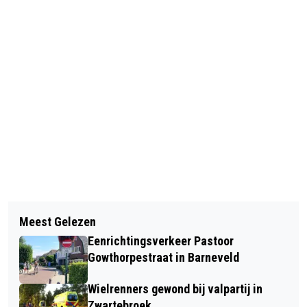
Vorig artikel
Volgend artikel
AUTOMOBILIST BOTST MET ZIJN
Meest Gelezen
ONLINE INFORMATIEAVOND OVER
AUTO TEGEN BOOM EN BELANDT IN
Eenrichtingsverkeer Pastoor
PLEEGZORG
WEILAND IN LUNTEREN
Gowthorpestraat in Barneveld
Wielrenners gewond bij valpartij in
Zwartebroek