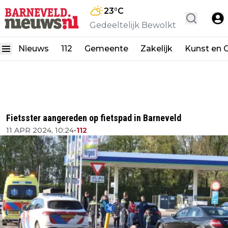
23
°C
Gedeeltelijk Bewolkt
Nieuws
112
Gemeente
Zakelijk
Kunst en C
Fietsster aangereden op fietspad in Barneveld
11 APR 2024, 10:24
•
112