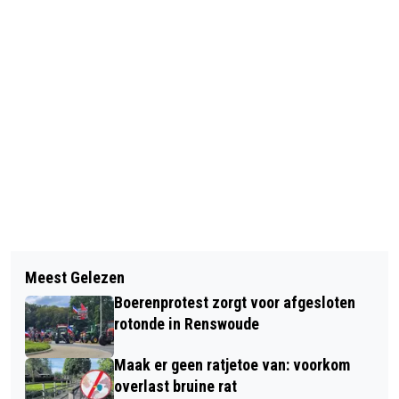
Vorig artikel
Volgend artikel
KAMPIOENSCHAP TOWER JUMPERS
Meest Gelezen
SPEELTUIN VOGELWIKKE FEESTELIJK
U14
Boerenprotest zorgt voor afgesloten
GEOPEND
rotonde in Renswoude
Maak er geen ratjetoe van: voorkom
overlast bruine rat