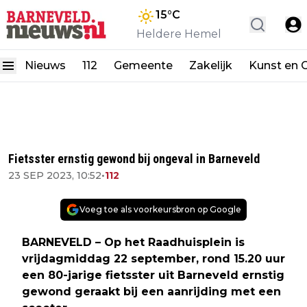
15
°C
Heldere Hemel
Nieuws
112
Gemeente
Zakelijk
Kunst en C
Fietsster ernstig gewond bij ongeval in Barneveld
23 SEP 2023, 10:52
•
112
Voeg toe als voorkeursbron op Google
BARNEVELD – Op het Raadhuisplein is
vrijdagmiddag 22 september, rond 15.20 uur
een 80-jarige fietsster uit Barneveld ernstig
gewond geraakt bij een aanrijding met een