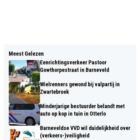
Vorig artikel
Volgend artikel
STUDENTEN ONTVANGEN EERSTE
Meest Gelezen
ONGEVAL MET 4 GEWONDEN OP DE
BASISBEURS EN LENEN MINDER
Eenrichtingsverkeer Pastoor
WESTZOOM LUNTEREN
Gowthorpestraat in Barneveld
Wielrenners gewond bij valpartij in
Zwartebroek
Minderjarige bestuurder belandt met
auto op kop in tuin in Otterlo
Barneveldse VVD wil duidelijkheid over
(verkeers-)veiligheid