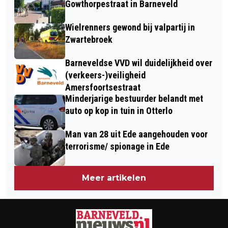
DAALEN
Gowthorpestraat in Barneveld
STROOMNET NEDERLAND
Wielrenners gewond bij valpartij in
Zwartebroek
Barneveldse VVD wil duidelijkheid over
(verkeers-)veiligheid
Amersfoortsestraat
Minderjarige bestuurder belandt met
auto op kop in tuin in Otterlo
Man van 28 uit Ede aangehouden voor
terrorisme/ spionage in Ede
Meer artikelen