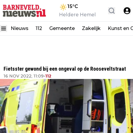
15
°C
Heldere Hemel
Nieuws
112
Gemeente
Zakelijk
Kunst en C
Fietsster gewond bij een ongeval op de Rooseveltstraat
16 NOV 2022, 11:09
•
112