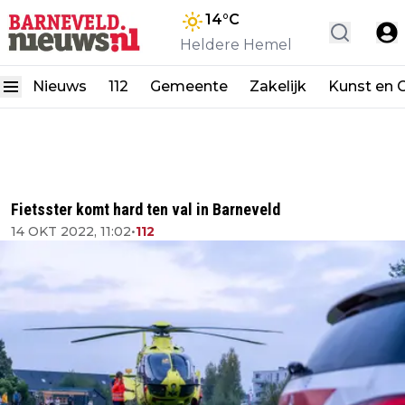
14
°C
Heldere Hemel
Nieuws
112
Gemeente
Zakelijk
Kunst en C
Fietsster komt hard ten val in Barneveld
14 OKT 2022, 11:02
•
112