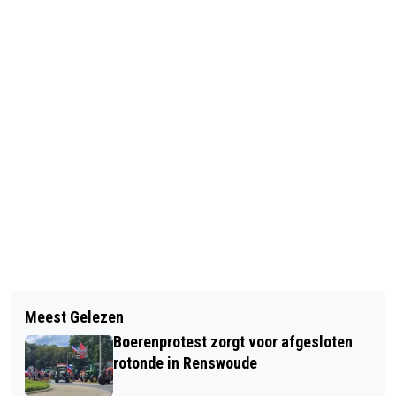
Vorig artikel
Volgend artikel
MESTGASSEN IN BRAND BIJ
Meest Gelezen
OPRUIMACTIE ZEUMEREN DOOR
KALVERENSTAL BARNEVELD
Boerenprotest zorgt voor afgesloten
DUIKVERENIGING VAN QDIVING
rotonde in Renswoude