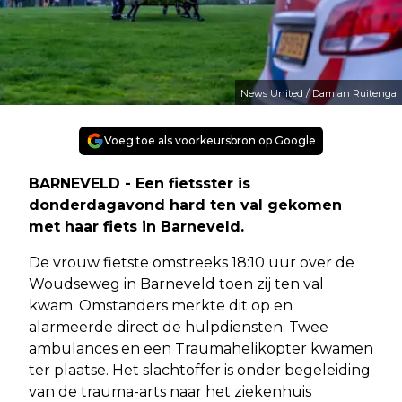
News United / Damian Ruitenga
Voeg toe als voorkeursbron op Google
BARNEVELD - Een fietsster is
donderdagavond hard ten val gekomen
met haar fiets in Barneveld.
De vrouw fietste omstreeks 18:10 uur over de
Woudseweg in Barneveld toen zij ten val
kwam. Omstanders merkte dit op en
alarmeerde direct de hulpdiensten. Twee
ambulances en een Traumahelikopter kwamen
ter plaatse. Het slachtoffer is onder begeleiding
van de trauma-arts naar het ziekenhuis