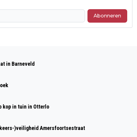
Abonneren
Volgend artikel
VEEL SCHADE BIJ BRAND BIJ MANEGE
at in Barneveld
IN KOOTWIJKERBROEK,
BRANDSTICHTING NIET UITGESLOTEN
roek
kop in tuin in Otterlo
rkeers-)veiligheid Amersfoortsestraat