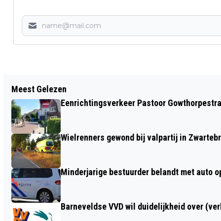
Vorig artikel
Meest Gelezen
AUTO IN BRAND OP A30 BIJ LUNTEREN,
Eenrichtingsverkeer Pastoor Gowthorpestra
VRACHTWAGENCHAUFFEUR VOORKOMT
ERGER
Wielrenners gewond bij valpartij in Zwarteb
Minderjarige bestuurder belandt met auto op 
Barneveldse VVD wil duidelijkheid over (ve