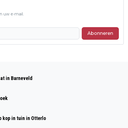
n uw e-mail.
Abonneren
Volgend artikel
POLITIE ZET DEEL BUURT AF NA
at in Barneveld
GEWELDSINCIDENT IN WONING AAN DE
NIENHOF IN EDE
roek
kop in tuin in Otterlo