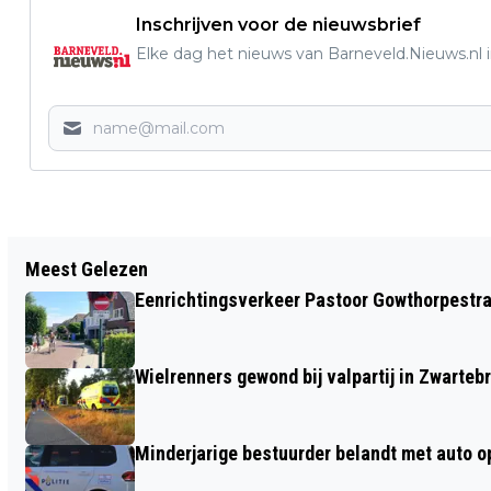
Inschrijven voor de nieuwsbrief
Elke dag het nieuws van Barneveld.Nieuws.nl i
Vorig artikel
Meest Gelezen
RUIM 100 AGENTEN INGEZET VOOR
Eenrichtingsverkeer Pastoor Gowthorpestra
MOGELIJKHEID PRO- PALESTIJNSE
DEMONSTRANTEN BIJ
Wielrenners gewond bij valpartij in Zwarteb
HERDENKINGSBIJEENKOMST ISRAËL IN
BARNEVELD
Minderjarige bestuurder belandt met auto op 