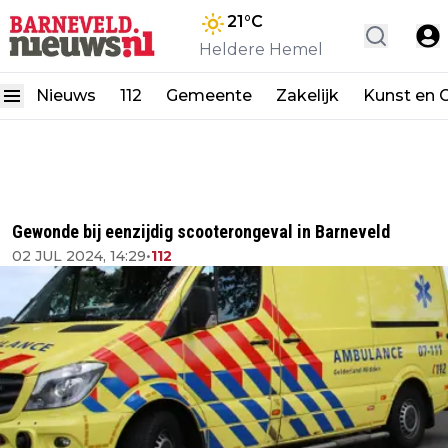
21
°C
Heldere Hemel
Nieuws
112
Gemeente
Zakelijk
Kunst en C
Gewonde bij eenzijdig scooterongeval in Barneveld
02 JUL 2024, 14:29
•
112