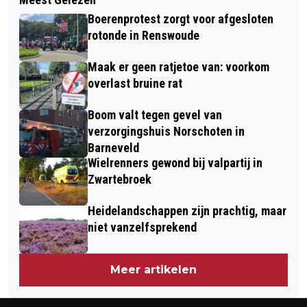
SCOOTERRIJDER BOTST OP AUTO IN
ONDERNEMERS: ONDERZOEK NAAR
Boerenprotest zorgt voor afgesloten
BARNEVELD
LOKALE INITIATIEVEN IN DE REGIO
rotonde in Renswoude
FOODVALLEY
Maak er geen ratjetoe van: voorkom
overlast bruine rat
Boom valt tegen gevel van
verzorgingshuis Norschoten in
Barneveld
Wielrenners gewond bij valpartij in
Zwartebroek
Heidelandschappen zijn prachtig, maar
niet vanzelfsprekend
Meer artikelen