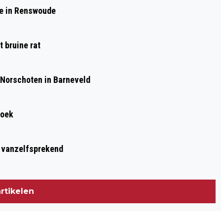
VERKEERHINDER DOOR AANRIJDING
de in Renswoude
MET DRIE AUTO’S OP A1 AMERSFOORT
RICHTING BARNEVELD
 bruine rat
 Norschoten in Barneveld
roek
t vanzelfsprekend
rtikelen