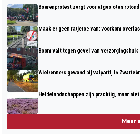
VVD-KAMERLID HESTER VELTMAN-
Boerenprotest zorgt voor afgesloten roton
KAMP UIT OTTERLO NIET OPNIEUW
VERKIESBAAR VOOR TWEEDE KAMER
Maak er geen ratjetoe van: voorkom overlast
Boom valt tegen gevel van verzorgingshuis
Wielrenners gewond bij valpartij in Zwarteb
Heidelandschappen zijn prachtig, maar nie
Meer a