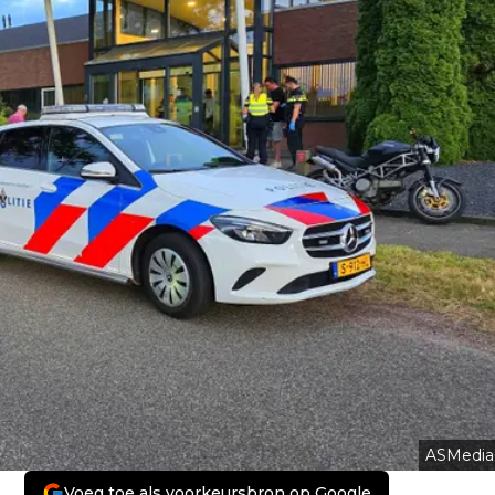
ASMedia
Voeg toe als voorkeursbron op Google