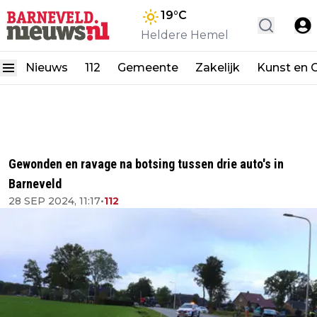
19
°C
Heldere Hemel
Nieuws
112
Gemeente
Zakelijk
Kunst en C
Gewonden en ravage na botsing tussen drie auto's in
Barneveld
28 SEP 2024, 11:17
•
112