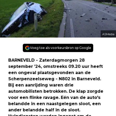
ASMedia
Voeg toe als voorkeursbron op Google
BARNEVELD - Zaterdagmorgen 28
september ’24, omstreeks 09.20 uur heeft
een ongeval plaatsgevonden aan de
Scherpenzeelseweg - N802 in Barneveld.
Bij een aanrijding waren drie
automobilisten betrokken. De klap zorgde
voor een flinke ravage. Eén van de auto's
belandde in een naastgelegen sloot, een
ander belandde half in de sloot.