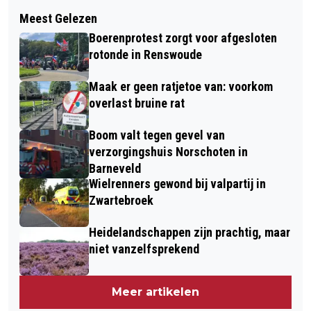
Volgend artikel
VOOR 55-PLUSSERS - CURSUS REIZEN
Meest Gelezen
WINKEL IN HET CENTRUM
MET HET OV
Boerenprotest zorgt voor afgesloten
GECONTROLEERD DOOR DE
rotonde in Renswoude
BRANDWEER NA BRANDMELDING IN
Maak er geen ratjetoe van: voorkom
BARNEVELD
overlast bruine rat
Boom valt tegen gevel van
verzorgingshuis Norschoten in
Barneveld
Wielrenners gewond bij valpartij in
Zwartebroek
Heidelandschappen zijn prachtig, maar
niet vanzelfsprekend
Meer artikelen