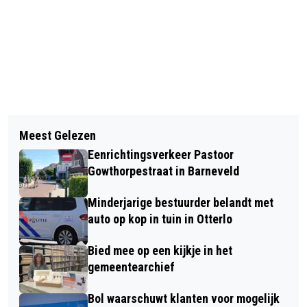
Volgend artikel
Meest Gelezen
FIRASSO – CONCERT IN HUIS
Eenrichtingsverkeer Pastoor
KERNHEM EDE OP ZONDAG 18
Gowthorpestraat in Barneveld
FEBRUARI 2024
Minderjarige bestuurder belandt met
auto op kop in tuin in Otterlo
Bied mee op een kijkje in het
gemeentearchief
Bol waarschuwt klanten voor mogelijk