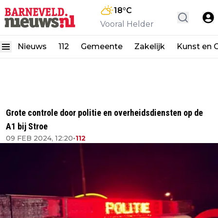
18
°C
Vooral Helder
Nieuws
112
Gemeente
Zakelijk
Kunst en C
Grote controle door politie en overheidsdiensten op de
A1 bij Stroe
09 FEB 2024, 12:20
•
112