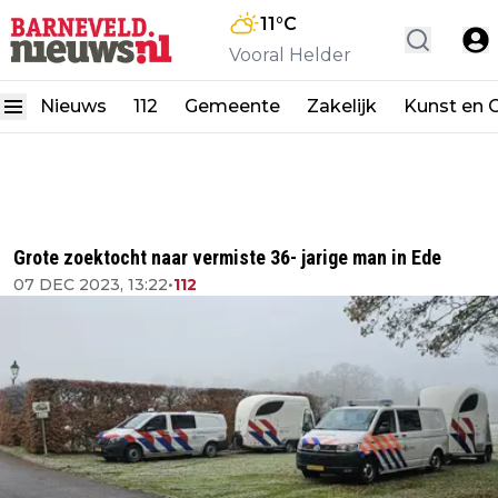
11
°C
Vooral Helder
Nieuws
112
Gemeente
Zakelijk
Kunst en C
Grote zoektocht naar vermiste 36- jarige man in Ede
07 DEC 2023, 13:22
•
112