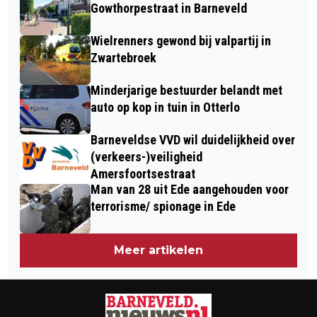
OUD VELLERSEWEG
ELEKTRICITEIT OM STROOM VAN TE
Gowthorpestraat in Barneveld
KOPEN
Wielrenners gewond bij valpartij in
Zwartebroek
Minderjarige bestuurder belandt met
auto op kop in tuin in Otterlo
Barneveldse VVD wil duidelijkheid over
(verkeers-)veiligheid
Amersfoortsestraat
Man van 28 uit Ede aangehouden voor
terrorisme/ spionage in Ede
Meer artikelen