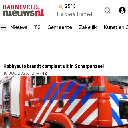
25
°C
Heldere Hemel
Nieuws
112
Gemeente
Zakelijk
Kunst en C
Hobbyauto brandt compleet uit in Scherpenzeel
18 JUL 2025, 12:14
•
112