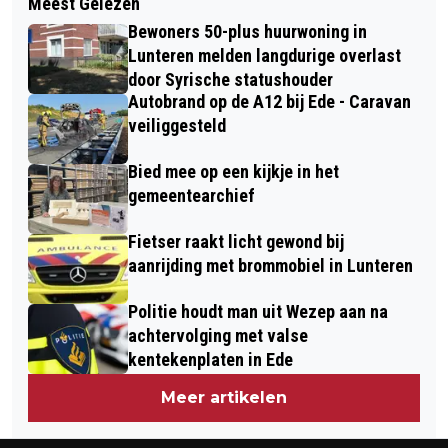
Meest Gelezen
TWEE INZITTENDE GEWOND BIJ
VAST VOOR ZWARTEBROEK EN
Bewoners 50-plus huurwoning in
EENZIJDIG ERNSTIG ONGEVAL IN
TERSCHUUR
Lunteren melden langdurige overlast
HARSKAMP
door Syrische statushouder
Autobrand op de A12 bij Ede - Caravan
veiliggesteld
Bied mee op een kijkje in het
gemeentearchief
Fietser raakt licht gewond bij
aanrijding met brommobiel in Lunteren
Politie houdt man uit Wezep aan na
achtervolging met valse
kentekenplaten in Ede
Meer artikelen