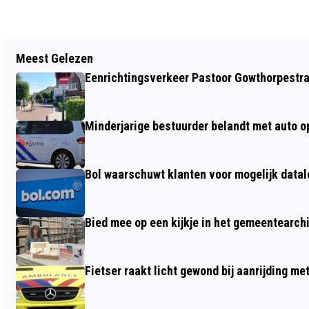
Vorig artikel
Meest Gelezen
EENZIJDIG ONGEVAL MET
Eenrichtingsverkeer Pastoor Gowthorpestra
SCOOTERRIJDER IN BARNEVELD
Minderjarige bestuurder belandt met auto op 
Bol waarschuwt klanten voor mogelijk datal
Bied mee op een kijkje in het gemeentearch
Fietser raakt licht gewond bij aanrijding m