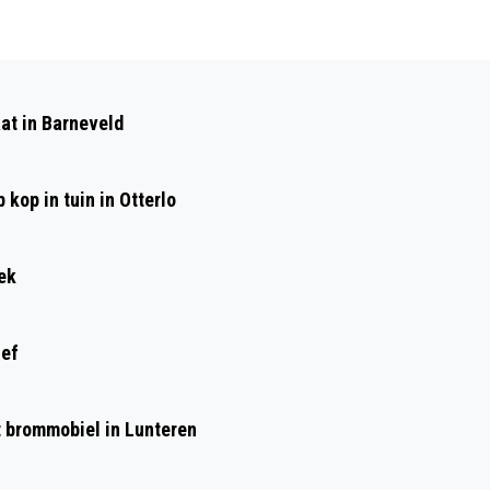
Volgend artikel
OPVANG IN DE "DE HERBERG"
at in Barneveld
kop in tuin in Otterlo
ek
ief
et brommobiel in Lunteren