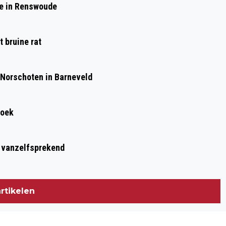
de in Renswoude
VOORTHUIZEN – POLITIE ZOEKT
GETUIGEN
 bruine rat
 Norschoten in Barneveld
roek
t vanzelfsprekend
rtikelen