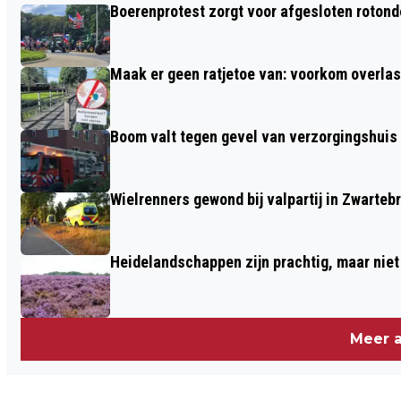
Boerenprotest zorgt voor afgesloten roton
DE SLOOT NA AANRIJDING IN
HARSKAMP
Maak er geen ratjetoe van: voorkom overlast
Boom valt tegen gevel van verzorgingshuis
Wielrenners gewond bij valpartij in Zwarteb
Heidelandschappen zijn prachtig, maar nie
Meer a