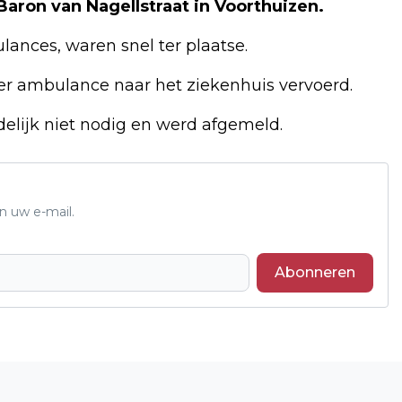
 Baron van Nagellstraat in Voorthuizen.
ances, waren snel ter plaatse.
per ambulance naar het ziekenhuis vervoerd.
elijk niet nodig en werd afgemeld.
n uw e-mail.
Abonneren
Volgend artikel
TWEE INBRAKEN AAN DE KOUTER IN