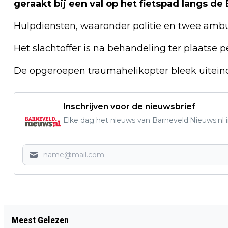
geraakt bij een val op het fietspad langs de
Hulpdiensten, waaronder politie en twee ambul
Het slachtoffer is na behandeling ter plaatse 
De opgeroepen traumahelikopter bleek uiteind
Inschrijven voor de nieuwsbrief
Elke dag het nieuws van Barneveld.Nieuws.nl i
Vorig artikel
Meest Gelezen
TWEE PERSONENAUTO’S BELANDDEN IN