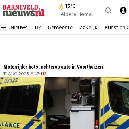
13
°C
Heldere Hemel
Nieuws
112
Gemeente
Zakelijk
Kunst en C
Motorrijder botst achterop auto in Voorthuizen
11 AUG 2025, 9:47
•
112