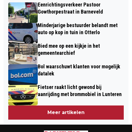
IN LUNTEREN
Eenrichtingsverkeer Pastoor
TUSSEN SCOOTER EN AUTO IN
Gowthorpestraat in Barneveld
BARNEVELD
Minderjarige bestuurder belandt met
auto op kop in tuin in Otterlo
Bied mee op een kijkje in het
gemeentearchief
Bol waarschuwt klanten voor mogelijk
datalek
Fietser raakt licht gewond bij
aanrijding met brommobiel in Lunteren
Meer artikelen