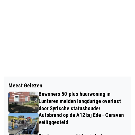
Vorig artikel
Volgend artikel
KAMER WIL JACHT OP PROOIDIEREN
Meest Gelezen
VEEL VERKEERSHINDER DOOR
VAN DE WOLF TIJDELIJK BEPERKEN
Bewoners 50-plus huurwoning in
AUTOBRAND OP DE A30 BIJ
OM VEE TE BESCHERMEN
Lunteren melden langdurige overlast
LUNTEREN
door Syrische statushouder
Autobrand op de A12 bij Ede - Caravan
veiliggesteld