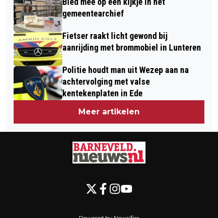
Bied mee op een kijkje in het
gemeentearchief
Fietser raakt licht gewond bij
aanrijding met brommobiel in Lunteren
Politie houdt man uit Wezep aan na
achtervolging met valse
kentekenplaten in Ede
Meer artikelen
Powered by Newsifier