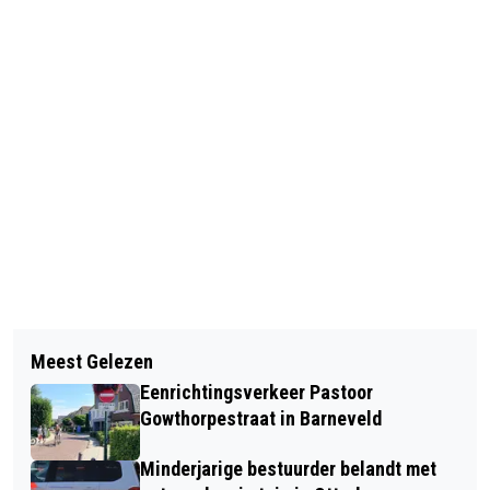
Vorig artikel
Volgend artikel
BRAND IN KOLKENZUIGER SNEL
Meest Gelezen
DENK MEE OVER ACTIVITEITEN VOOR
ONDER CONTROLE DANKZIJ SNELLE
Eenrichtingsverkeer Pastoor
VOLWASSENEN BIJ DE BIBLIOTHEEK
ACTIE CHAUFFEUR IN BARNEVELD
Gowthorpestraat in Barneveld
Minderjarige bestuurder belandt met