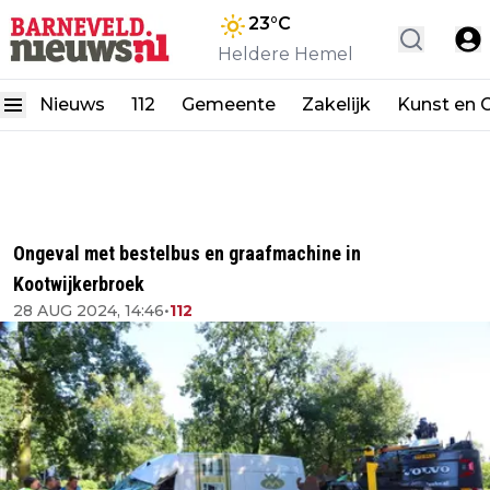
23
°C
Heldere Hemel
Nieuws
112
Gemeente
Zakelijk
Kunst en C
Ongeval met bestelbus en graafmachine in
Kootwijkerbroek
28 AUG 2024, 14:46
•
112