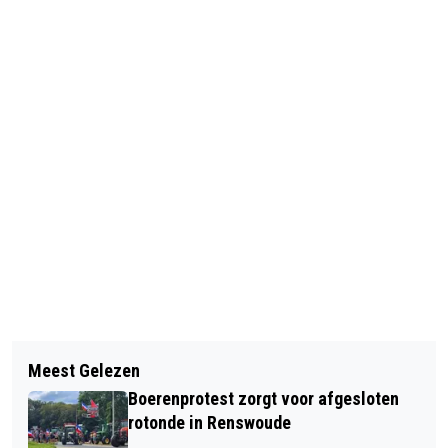
Vorig artikel
Volgend artikel
BUURT IN VOORTHUIZEN OPGELUCHT:
Meest Gelezen
AANVRAGEN MINIMAREGELINGEN
PROVINCIE ZET REM OP UITBREIDING
Boerenprotest zorgt voor afgesloten
EENVOUDIGER EN TOEGANKELIJKER
BRONS
rotonde in Renswoude