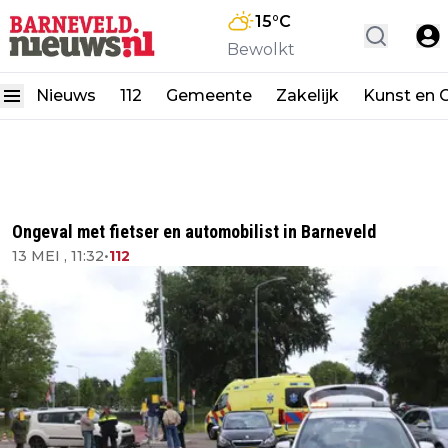
15
°C
Bewolkt
Nieuws
112
Gemeente
Zakelijk
Kunst en C
Ongeval met fietser en automobilist in Barneveld
13 MEI , 11:32
•
112