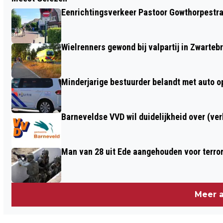
EEN CLIËNTE VAN ’S HEERENLOO IN
Eenrichtingsverkeer Pastoor Gowthorpestra
WEKEROM STEEKT HAAR BEGELEIDER
NEER
Wielrenners gewond bij valpartij in Zwarteb
Minderjarige bestuurder belandt met auto op 
Barneveldse VVD wil duidelijkheid over (ve
Man van 28 uit Ede aangehouden voor terro
Meer a