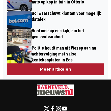
auto op kop in tuin in Otterlo
Bol waarschuwt klanten voor mogelijk
datalek
Bied mee op een kijkje in het
gemeentearchief
Politie houdt man uit Wezep aan na
achtervolging met valse
kentekenplaten in Ede
Meer artikelen