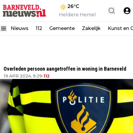
26
°C
Heldere Hemel
Nieuws
112
Gemeente
Zakelijk
Kunst en C
Overleden persoon aangetroffen in woning in Barneveld
19 APR 2024, 9:29
•
112