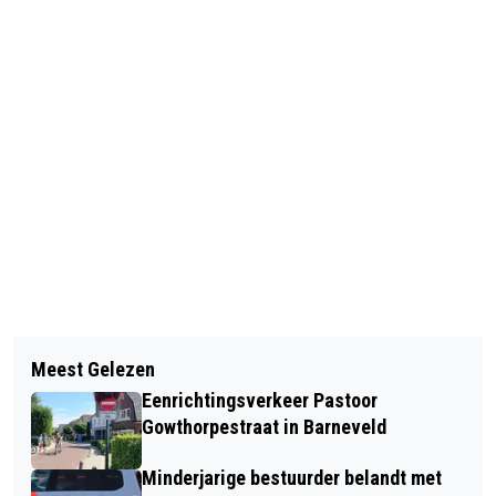
Vorig artikel
Volgend artikel
NIEUW BOMENBELEID GEMEENTE
Meest Gelezen
GEMEENTE BARNEVELD SLUIT AAN OP
BARNEVELD
Eenrichtingsverkeer Pastoor
‘BERICHTEN OVER UW BUURT’
Gowthorpestraat in Barneveld
Minderjarige bestuurder belandt met