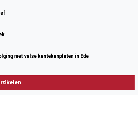
ief
ek
olging met valse kentekenplaten in Ede
rtikelen