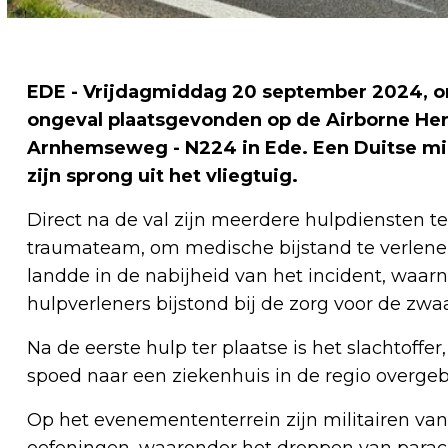
EDE -
Vrijdagmiddag 20 september 2024, oms
ongeval plaatsgevonden op de Airborne He
Arnhemseweg - N224 in Ede. Een Duitse mil
zijn sprong uit het vliegtuig.
Direct na de val zijn meerdere hulpdiensten 
traumateam, om medische bijstand te verlenen
landde in de nabijheid van het incident, waar
hulpverleners bijstond bij de zorg voor de zw
Na de eerste hulp ter plaatse is het slachtoffe
spoed naar een ziekenhuis in de regio overgeb
Op het evenemententerrein zijn militairen va
oefeningen, waaronder het droppen van parach