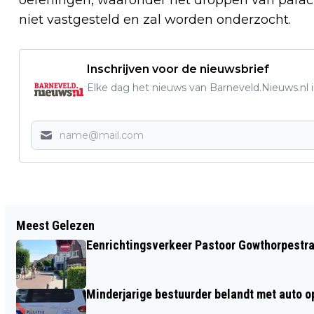
niet vastgesteld en zal worden onderzocht.
Inschrijven voor de nieuwsbrief
Elke dag het nieuws van Barneveld.Nieuws.nl i
Vorig artikel
Meest Gelezen
GRATIS ABONNEMENT OP DE
Eenrichtingsverkeer Pastoor Gowthorpestra
BIBLIOTHEEK IN DE GEMEENTE
BARNEVELD
Minderjarige bestuurder belandt met auto op 