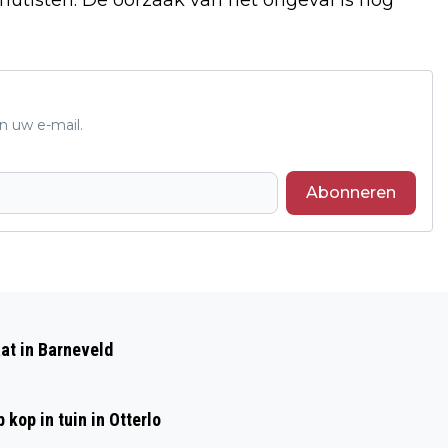
n uw e-mail.
Abonneren
Volgend artikel
KONING WILLEM - ALEXANDER LEGT
at in Barneveld
EERSTE KRANS BIJ AIRBORNE-
MONUMENT IN EDE
kop in tuin in Otterlo