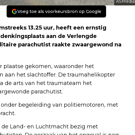
ASMedia
Voeg toe als voorkeursbron op Google
treeks 13.25 uur, heeft een ernstig
rdenkingsplaats aan de Verlengde
itaire parachutist raakte zwaargewond na
ter plaatse gekomen, waaronder het
 aan het slachtoffer. De traumahelikopter
na de arts van het traumateam het
aargewonde parachutist.
r, onder begeleiding van politiemotoren, met
racht.
n de Land- en Luchtmacht bezig met
utisten. De oorzaak van het ongeval is nog