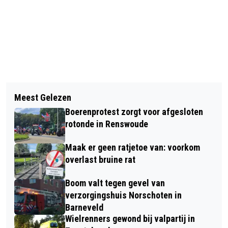
Vorig artikel
Volgend artikel
WORKSHOP ‘SCHERVEN PLAKKEN’ BIJ
Meest Gelezen
SCOOTERRIJDER ERNSTIG GEWOND
NATUURCENTRUM DE GINKEL
Boerenprotest zorgt voor afgesloten
BIJ AANRIJDING MET AUTO IN
rotonde in Renswoude
LUNTEREN – INZET
Maak er geen ratjetoe van: voorkom
TRAUMAHELIKOPTER
overlast bruine rat
Boom valt tegen gevel van
verzorgingshuis Norschoten in
Barneveld
Wielrenners gewond bij valpartij in