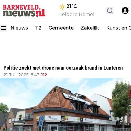
21
°C
Heldere Hemel
Nieuws
112
Gemeente
Zakelijk
Kunst en C
Politie zoekt met drone naar oorzaak brand in Lunteren
21 JUL 2025, 8:43
•
112