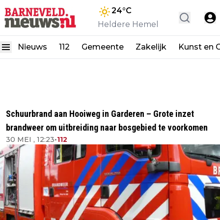
24
°C
Heldere Hemel
Nieuws
112
Gemeente
Zakelijk
Kunst en C
Schuurbrand aan Hooiweg in Garderen – Grote inzet
brandweer om uitbreiding naar bosgebied te voorkomen
30 MEI , 12:23
•
112