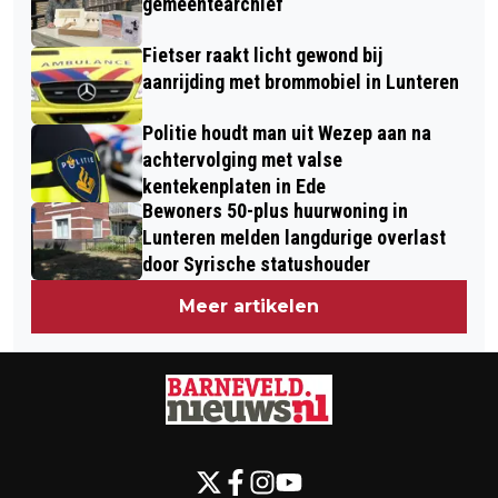
CENTRUM LUNTEREN
gemeentearchief
TESTBERICHT
Fietser raakt licht gewond bij
aanrijding met brommobiel in Lunteren
Politie houdt man uit Wezep aan na
achtervolging met valse
kentekenplaten in Ede
Bewoners 50-plus huurwoning in
Lunteren melden langdurige overlast
door Syrische statushouder
Meer artikelen