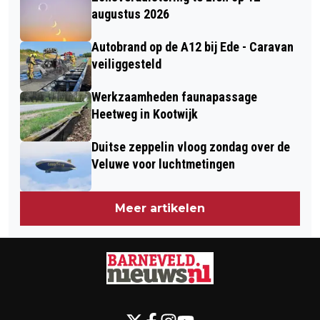
ONGEVAL OP A1 BIJ TERSCHUUR
REGIO FOODVALLEY 2025
augustus 2026
Autobrand op de A12 bij Ede - Caravan
veiliggesteld
Werkzaamheden faunapassage
Heetweg in Kootwijk
Duitse zeppelin vloog zondag over de
Veluwe voor luchtmetingen
Meer artikelen