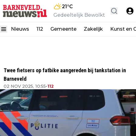
21
°C
Gedeeltelijk Bewolkt
Nieuws
112
Gemeente
Zakelijk
Kunst en C
Twee fietsers op fatbike aangereden bij tankstation in
Barneveld
02 NOV 2025, 10:55
•
112