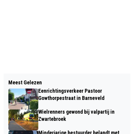
Vorig artikel
Volgend artikel
FIETSER ZWAARGEWOND BIJ
Meest Gelezen
BRAND BIJ AGRARISCH BEDRIJF IN
AANRIJDING MET BESTELBUS IN
Eenrichtingsverkeer Pastoor
LUNTEREN
LUNTEREN
Gowthorpestraat in Barneveld
Wielrenners gewond bij valpartij in
Zwartebroek
Minderjarige bestuurder belandt met