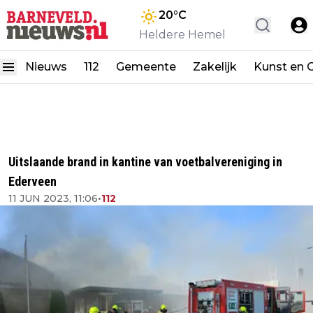
20
°C
Heldere Hemel
Nieuws
112
Gemeente
Zakelijk
Kunst en C
Uitslaande brand in kantine van voetbalvereniging in
Ederveen
11 JUN 2023, 11:06
•
112